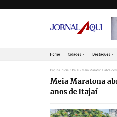
Home
Cidades
Destaques
Página inicial
Itajaí
Meia Maratona abre com
Meia Maratona ab
anos de Itajaí