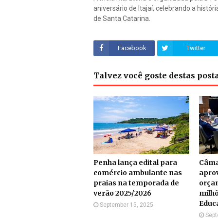
aniversário de Itajaí, celebrando a histó
de Santa Catarina.
Facebook
Twitter
Talvez você goste destas pos
Penha lança edital para
Câma
comércio ambulante nas
apro
praias na temporada de
orça
verão 2025/2026
milhõ
Educ
September 15, 2025
Sept