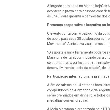
A largada será dada na Marina Itajaí às 
acontece a prova para pessoas com defic
às 6h45. Para garantir o bem-estar dos 
Presença corporativa e incentivo ao 
O evento conta com o patrocínio da Lo
de apoio para seus 38 colaboradores insc
Movimento". A iniciativa visa promover q
“O esporte é uma ferramenta poderosa de
Maratona de Itajaí, contribuindo para o
colaboradores a participarem de inicia
desenvolvimento social da cidade”, dest
Participação internacional e premiaç
Além de atletas de 14 estados brasileiro
competidores da Alemanha e da Argenti
serão premiados em dinheiro, e todos o
medalhas comemorativas.
A Meia Maratona é organizada pela DTO S