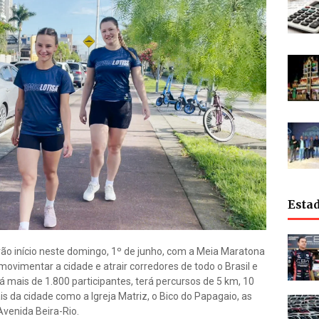
Esta
erão início neste domingo, 1º de junho, com a Meia Maratona
ovimentar a cidade e atrair corredores de todo o Brasil e
rá mais de 1.800 participantes, terá percursos de 5 km, 10
s da cidade como a Igreja Matriz, o Bico do Papagaio, as
Avenida Beira-Rio.