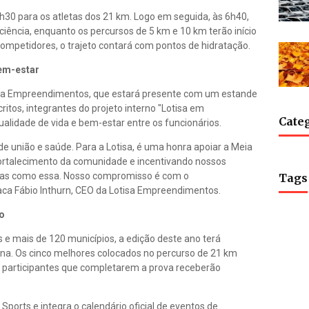
6h30 para os atletas dos 21 km. Logo em seguida, às 6h40,
iência, enquanto os percursos de 5 km e 10 km terão início
competidores, o trajeto contará com pontos de hidratação.
bem-estar
tisa Empreendimentos, que estará presente com um estande
ritos, integrantes do projeto interno "Lotisa em
Cate
ualidade de vida e bem-estar entre os funcionários.
 união e saúde. Para a Lotisa, é uma honra apoiar a Meia
 fortalecimento da comunidade e incentivando nossos
tivas como essa. Nosso compromisso é com o
Tags
aca Fábio Inthurn, CEO da Lotisa Empreendimentos.
ão
s e mais de 120 municípios, a edição deste ano terá
na. Os cinco melhores colocados no percurso de 21 km
s participantes que completarem a prova receberão
ports e integra o calendário oficial de eventos de