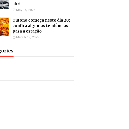
abril
May 15, 2025
Outono começa neste dia 20;
confira algumas tendências
para a estação
March 19, 2025
gories