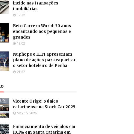
incide nas transações
imobiliárias
12:12
Beto Carrero World: 30 anos
encantando aos pequenos e
grandes
19:02
Nuphope e IETI apresentam
plano de ações para capacitar
o setor hoteleiro de Penha
21:57
do
Vicente Orige: o único
catarinense na Stock Car 2025
May 15, 2025
Financiamento de veículos cai
10,1% em Santa Catarina em