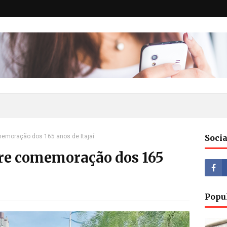
emoração dos 165 anos de Itajaí
Socia
re comemoração dos 165
Popu