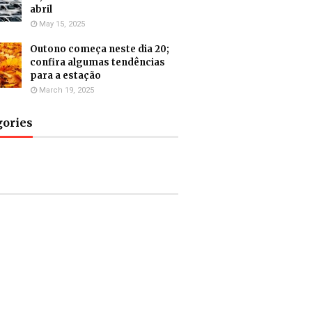
abril
May 15, 2025
Outono começa neste dia 20;
confira algumas tendências
para a estação
March 19, 2025
gories