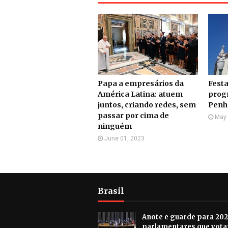
Papa a empresários da
Festa
América Latina: atuem
prog
juntos, criando redes, sem
Penh
passar por cima de
May 
ninguém
June 01, 2023
Brasil
Anote e guarde para 202
parlamentares que vot