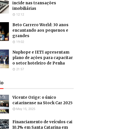
incide nas transações
imobiliárias
12:12
Beto Carrero World: 30 anos
encantando aos pequenos e
grandes
19:02
Nuphope e IETI apresentam
plano de ações para capacitar
o setor hoteleiro de Penha
21:57
do
Vicente Orige: o único
catarinense na Stock Car 2025
May 15, 2025
Financiamento de veículos cai
10,1% em Santa Catarina em