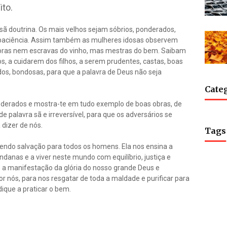
ito.
 sã doutrina. Os mais velhos sejam sóbrios, ponderados,
na paciência. Assim também as mulheres idosas observem
oras nem escravas do vinho, mas mestras do bem. Saibam
, a cuidarem dos filhos, a serem prudentes, castas, boas
os, bondosas, para que a palavra de Deus não seja
Cate
oderados e mostra-te em tudo exemplo de boas obras, de
e palavra sã e irreversível, para que os adversários se
dizer de nós.
Tags
endo salvação para todos os homens. Ela nos ensina a
anas e a viver neste mundo com equilíbrio, justiça e
 a manifestação da glória do nosso grande Deus e
or nós, para nos resgatar de toda a maldade e purificar para
ique a praticar o bem.