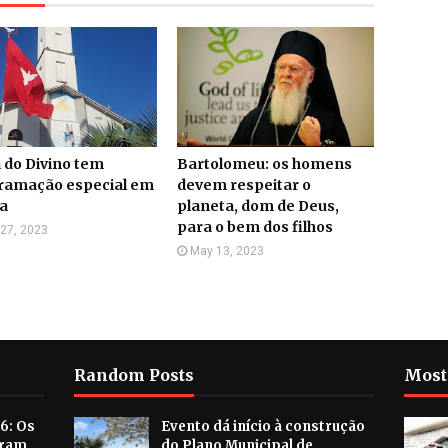
 do Divino tem
Bartolomeu: os homens
ramação especial em
devem respeitar o
a
planeta, dom de Deus,
para o bem dos filhos
27, 2023
May 13, 2023
Random Posts
Most
6: Os
Evento dá início à construção
aram
do Plano Municipal de