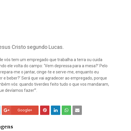
esus Cristo segundo Lucas.
de vós tem um empregado que trabalha a terra ou cuida
uando ele volta do campo: ‘Vem depressa para a mesa?’ Pelo
Prepara-me o jantar, cinge-te e serve-me, enquanto eu
r e beber?’ Será que vai agradecer ao empregado, porque
mbém vós: quando tiverdes feito tudo o que vos mandaram,
que devíamos fazer’”.
Google+
tagens