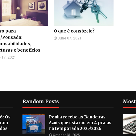
ro para
O que é consórcio?
l/Pousada:
June 07, 2021
onsabilidades,
turas e benefícios
 17, 2021
Random Posts
Most
6: Os
Penha recebe as Bandeiras
aram
Azuis que estarão em 4 praias
ados
na temporada 2025/2026
October 31, 2025