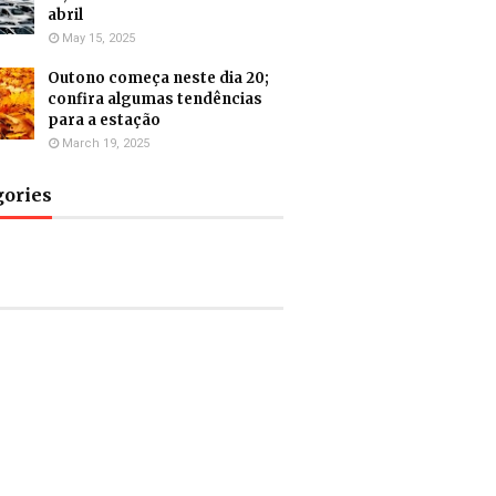
abril
May 15, 2025
Outono começa neste dia 20;
confira algumas tendências
para a estação
March 19, 2025
gories