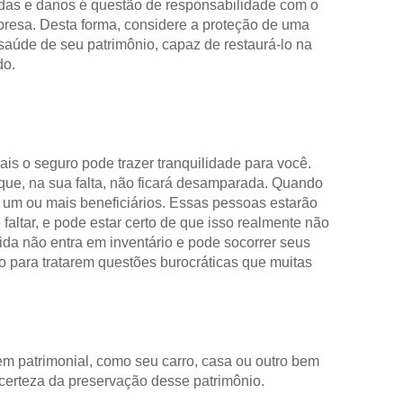
rdas e danos é questão de responsabilidade com o
mpresa. Desta forma, considere a proteção de uma
saúde de seu patrimônio, capaz de restaurá-lo na
do.
is o seguro pode trazer tranquilidade para você.
 que, na sua falta, não ficará desamparada. Quando
 um ou mais beneficiários. Essas pessoas estarão
altar, e pode estar certo de que isso realmente não
ida não entra em inventário e pode socorrer seus
o para tratarem questões burocráticas que muitas
em patrimonial, como seu carro, casa ou outro bem
a certeza da preservação desse patrimônio.