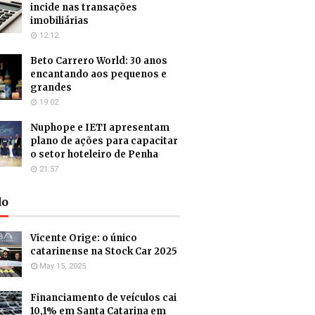
incide nas transações
imobiliárias
12:12
Beto Carrero World: 30 anos
encantando aos pequenos e
grandes
19:02
Nuphope e IETI apresentam
plano de ações para capacitar
o setor hoteleiro de Penha
21:57
do
Vicente Orige: o único
catarinense na Stock Car 2025
May 15, 2025
Financiamento de veículos cai
10,1% em Santa Catarina em