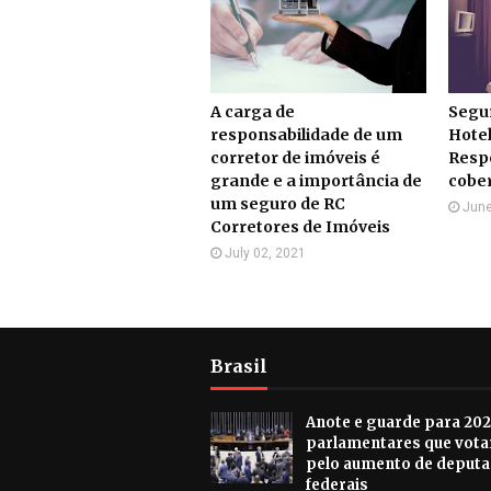
A carga de
Segu
responsabilidade de um
Hote
corretor de imóveis é
Resp
grande e a importância de
cober
um seguro de RC
June
Corretores de Imóveis
July 02, 2021
Brasil
Anote e guarde para 202
parlamentares que vot
pelo aumento de deput
federais