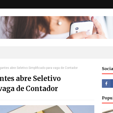
ntes abre Seletivo Simplificado para vaga de Contador
Socia
tes abre Seletivo
 vaga de Contador
Popu