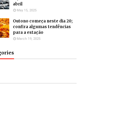
abril
May 15, 2025
Outono começa neste dia 20;
confira algumas tendências
para a estação
March 19, 2025
gories