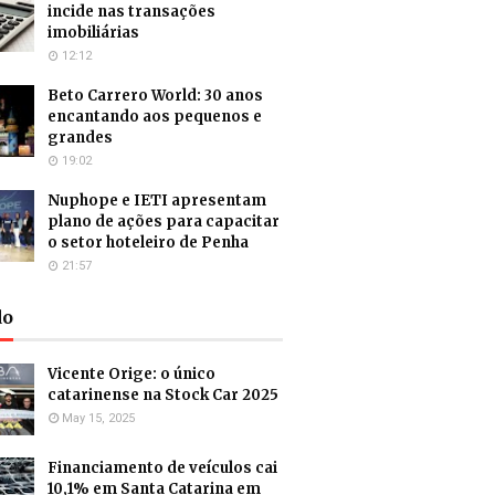
incide nas transações
imobiliárias
12:12
Beto Carrero World: 30 anos
encantando aos pequenos e
grandes
19:02
Nuphope e IETI apresentam
plano de ações para capacitar
o setor hoteleiro de Penha
21:57
do
Vicente Orige: o único
catarinense na Stock Car 2025
May 15, 2025
Financiamento de veículos cai
10,1% em Santa Catarina em