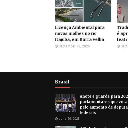
Licença Ambiental para
Tradi
novos molhes no rio
é apr
Itajuba, em Barra Velha
teat
September 13, 2025
Sept
Brasil
Anote e guarde para 202
parlamentares que vot
pelo aumento de deput
federais
June 26, 2025