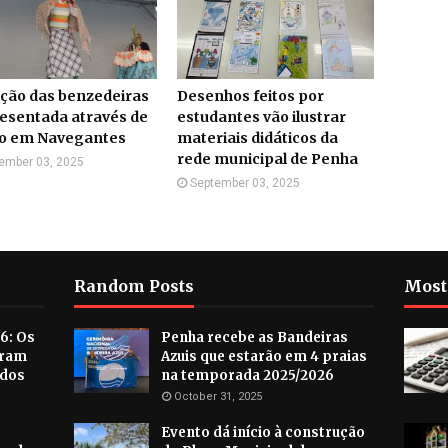
ção das benzedeiras
Desenhos feitos por
esentada através de
estudantes vão ilustrar
ro em Navegantes
materiais didáticos da
rede municipal de Penha
ember 03, 2025
September 03, 2025
Random Posts
Most
6: Os
Penha recebe as Bandeiras
aram
Azuis que estarão em 4 praias
ados
na temporada 2025/2026
October 31, 2025
Evento dá início à construção