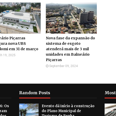
ário Piçarras
Nova fase da expansão do
gura nova UBS
sistema de esgoto
lomi em 31 de março
atenderá mais de 3 mil
unidades em Balneário
h 19, 2025
Piçarras
September 09, 2024
Random Posts
Most
6: Os
Evento dá início à construção
aram
do Plano Municipal de
ados
Turismo de Penha