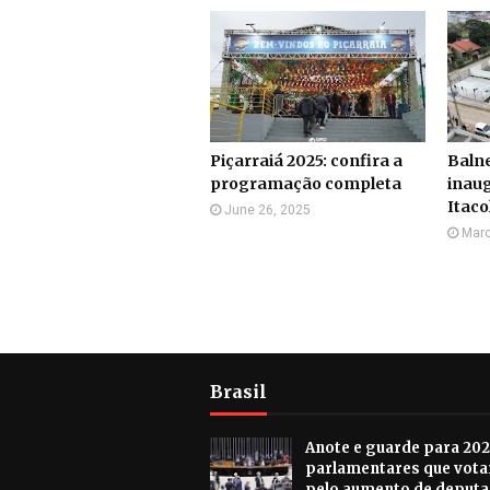
Piçarraiá 2025: confira a
Balne
programação completa
inau
Itaco
June 26, 2025
Marc
Brasil
Anote e guarde para 202
parlamentares que vot
pelo aumento de deput