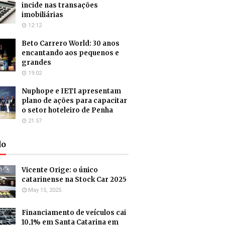
incide nas transações
imobiliárias
12:12
Beto Carrero World: 30 anos
encantando aos pequenos e
grandes
19:02
Nuphope e IETI apresentam
plano de ações para capacitar
o setor hoteleiro de Penha
21:57
do
Vicente Orige: o único
catarinense na Stock Car 2025
May 15, 2025
Financiamento de veículos cai
10,1% em Santa Catarina em