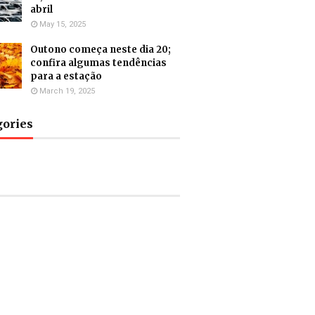
abril
May 15, 2025
Outono começa neste dia 20;
confira algumas tendências
para a estação
March 19, 2025
gories