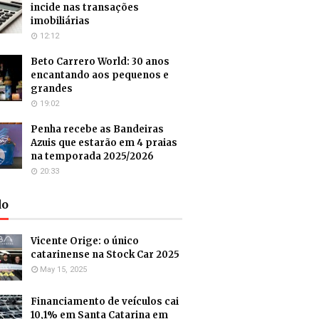
incide nas transações
imobiliárias
12:12
Beto Carrero World: 30 anos
encantando aos pequenos e
grandes
19:02
Penha recebe as Bandeiras
Azuis que estarão em 4 praias
na temporada 2025/2026
20:33
do
Vicente Orige: o único
catarinense na Stock Car 2025
May 15, 2025
Financiamento de veículos cai
10,1% em Santa Catarina em