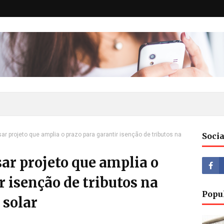
ar projeto que amplia o prazo para garantir isenção de tributos na
Socia
ar projeto que amplia o
r isenção de tributos na
Popu
 solar