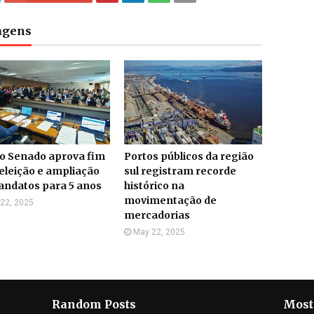
tagens
do Senado aprova fim
Portos públicos da região
eleição e ampliação
sul registram recorde
andatos para 5 anos
histórico na
movimentação de
22, 2025
mercadorias
May 22, 2025
Random Posts
Most