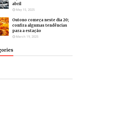
abril
May 15, 2025
Outono começa neste dia 20;
confira algumas tendências
para a estação
March 19, 2025
gories