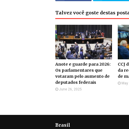
Talvez você goste destas pos
Anote e guarde para 2026:
CCJ 
Os parlamentares que
da re
votaram pelo aumento de
de m
deputados federais
May 
June 26, 2025
Brasil