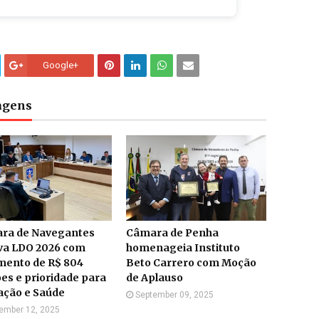
Google+
tagens
ra de Navegantes
Câmara de Penha
va LDO 2026 com
homenageia Instituto
mento de R$ 804
Beto Carrero com Moção
es e prioridade para
de Aplauso
ação e Saúde
September 09, 2025
ember 12, 2025