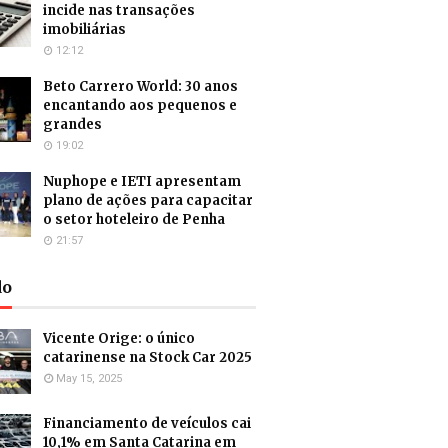
incide nas transações
imobiliárias
12:12
Beto Carrero World: 30 anos
encantando aos pequenos e
grandes
19:02
Nuphope e IETI apresentam
plano de ações para capacitar
o setor hoteleiro de Penha
21:57
do
Vicente Orige: o único
catarinense na Stock Car 2025
May 15, 2025
Financiamento de veículos cai
10,1% em Santa Catarina em