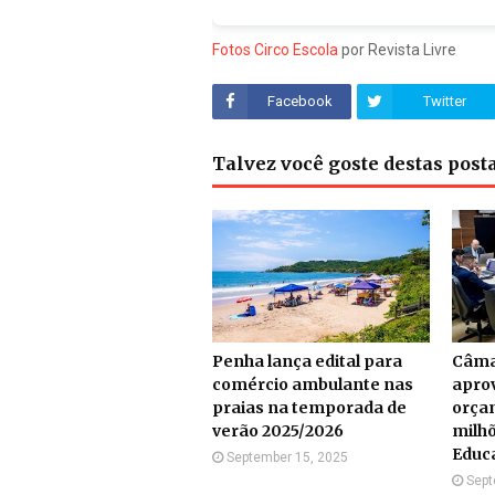
Fotos Circo Escola
por Revista Livre
Facebook
Twitter
Talvez você goste destas pos
Penha lança edital para
Câma
comércio ambulante nas
apro
praias na temporada de
orça
verão 2025/2026
milhõ
Educ
September 15, 2025
Sept