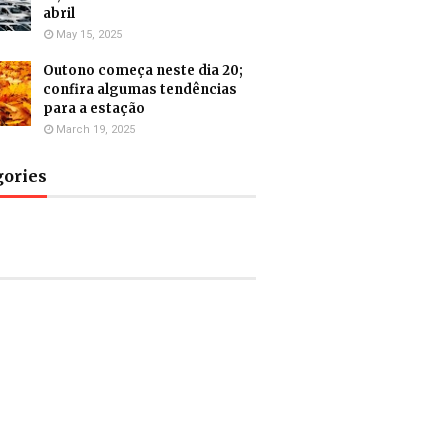
abril
May 15, 2025
Outono começa neste dia 20;
confira algumas tendências
para a estação
March 19, 2025
gories