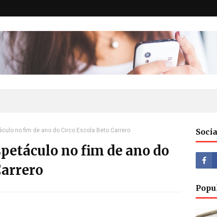
culo no fim de ano do Circo Escola Beto Carrero
Socia
petáculo no fim de ano do
Carrero
Popu