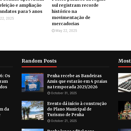
eleição e ampliação
sul registram recorde
andatos para 5 anos
histórico na
movimentação de
22, 2025
mercadorias
May 22, 2025
Random Posts
Most
6: Os
Penha recebe as Bandeiras
aram
Azuis que estarão em 4 praias
ados
na temporada 2025/2026
October 31, 2025
Evento dá início à construção
im da
do Plano Municipal de
e
Turismo de Penha
October 21, 2025