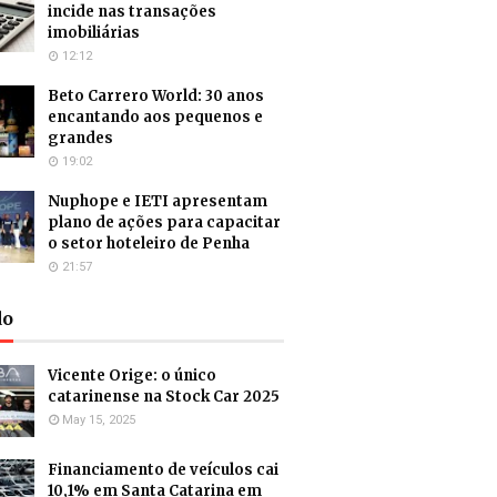
incide nas transações
imobiliárias
12:12
Beto Carrero World: 30 anos
encantando aos pequenos e
grandes
19:02
Nuphope e IETI apresentam
plano de ações para capacitar
o setor hoteleiro de Penha
21:57
do
Vicente Orige: o único
catarinense na Stock Car 2025
May 15, 2025
Financiamento de veículos cai
10,1% em Santa Catarina em