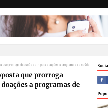
a que prorroga dedução do IR para doações a programas de saúde
Socia
posta que prorroga
a doações a programas de
Popu