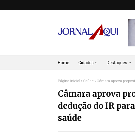
Home
Cidades
Destaques
Página inicial
Saúde
Câmara aprova propost
Câmara aprova pro
dedução do IR par
saúde