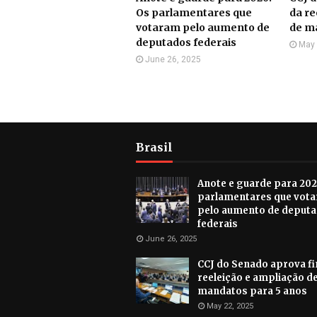
Os parlamentares que
da re
votaram pelo aumento de
de m
deputados federais
May 
June 26, 2025
Brasil
Anote e guarde para 202
parlamentares que vot
pelo aumento de deput
federais
June 26, 2025
CCJ do Senado aprova f
reeleição e ampliação d
mandatos para 5 anos
May 22, 2025