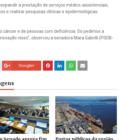
e expandir a prestação de serviços médico-assistenciais,
s e realizar pesquisas clínicas e epidemiológicas.
do câncer e de pessoas com deficiência. Só pedimos a
novação nisso”, observou a senadora Mara Gabrilli (PSDB-
Google+
tagens
do Senado aprova fim
Portos públicos da região