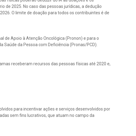
as físicas poderão deduzir do IR as doações e os
rio de 2025. No caso das pessoas jurídicas, a dedução
 2026. O limite de doação para todos os contribuintes é de
al de Apoio à Atenção Oncológica (Pronon) e para o
da Saúde da Pessoa com Deficiência (Pronas/PCD).
gramas receberam recursos das pessoas físicas até 2020 e,
vidos para incentivar ações e serviços desenvolvidos por
vadas sem fins lucrativos, que atuam no campo da