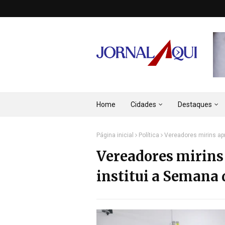
Home
Cidades
Destaques
Página inicial
Política
Vereadores mirins apr
Vereadores mirins
institui a Semana 