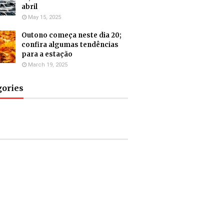
abril
May 15, 2025
Outono começa neste dia 20;
confira algumas tendências
para a estação
March 19, 2025
gories