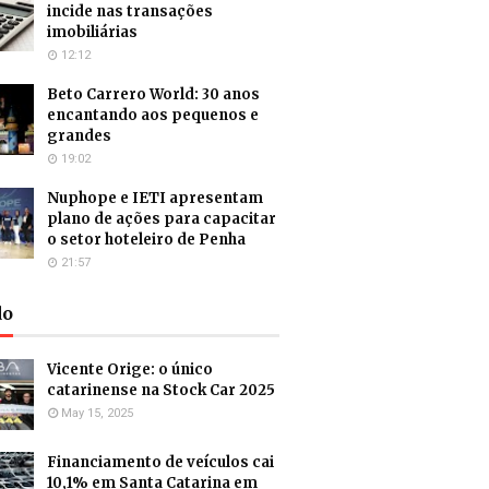
incide nas transações
imobiliárias
12:12
Beto Carrero World: 30 anos
encantando aos pequenos e
grandes
19:02
Nuphope e IETI apresentam
plano de ações para capacitar
o setor hoteleiro de Penha
21:57
do
Vicente Orige: o único
catarinense na Stock Car 2025
May 15, 2025
Financiamento de veículos cai
10,1% em Santa Catarina em