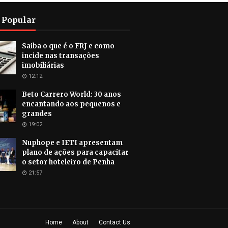
 Popular
Saiba o que é o FRJ e como
incide nas transações
imobiliárias
12:12
Beto Carrero World: 30 anos
encantando aos pequenos e
grandes
19:02
Nuphope e IETI apresentam
plano de ações para capacitar
o setor hoteleiro de Penha
21:57
Home
About
Contact Us