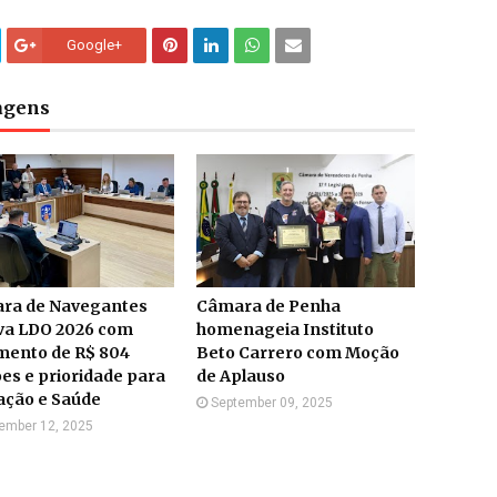
Google+
tagens
ra de Navegantes
Câmara de Penha
va LDO 2026 com
homenageia Instituto
mento de R$ 804
Beto Carrero com Moção
es e prioridade para
de Aplauso
ação e Saúde
September 09, 2025
ember 12, 2025