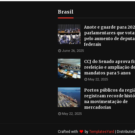
Brasil
Anote e guarde para 202
parlamentares que vot
pelo aumento de deput
federais
June 26, 2025
CCJ do Senado aprova f
reeleição e ampliação d
mandatos para 5 anos
May 22, 2025
Portos públicos da regiã
registram recorde histó
na movimentação de
mercadorias
May 22, 2025
Crafted with
by
TemplatesYard
| Distribute