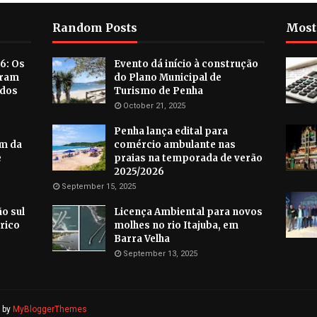
Random Posts
Most
6: Os
Evento dá início à construção
aram
do Plano Municipal de
ados
Turismo de Penha
October 21, 2025
Penha lança edital para
im da
comércio ambulante nas
e
praias na temporada de verão
2025/2026
September 15, 2025
o sul
Licença Ambiental para novos
rico
molhes no rio Itajuba, em
Barra Velha
September 13, 2025
d by
MyBloggerThemes