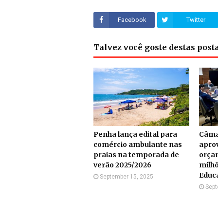
Facebook
Twitter
Talvez você goste destas pos
Penha lança edital para
Câma
comércio ambulante nas
apro
praias na temporada de
orça
verão 2025/2026
milhõ
Educ
September 15, 2025
Sept