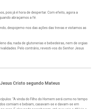
, pois já é hora de despertar. Com efeito, agora a
 quando abraçamos a fé.
gando; despojemo-nos das ações das trevas e vistamos as
o dia; nada de glutonerias e bebedeiras, nem de orgias
rivalidades. Pelo contrário, revesti-vos do Senhor Jesus
Jesus Cristo segundo Mateus
scípulos: “A vinda do Filho do Homem será como no tempo
o, todos comiam e bebiam, casavam-se e davam-se em