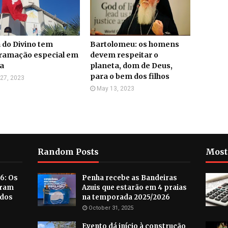
 do Divino tem
Bartolomeu: os homens
ramação especial em
devem respeitar o
a
planeta, dom de Deus,
para o bem dos filhos
27, 2023
May 13, 2023
Random Posts
Most
6: Os
Penha recebe as Bandeiras
aram
Azuis que estarão em 4 praias
ados
na temporada 2025/2026
October 31, 2025
Evento dá início à construção