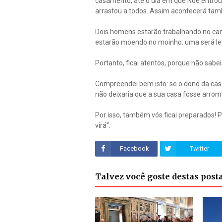
casamento, até o dia em que Noé entrou n
arrastou a todos. Assim acontecerá ta
Dois homens estarão trabalhando no cam
estarão moendo no moinho: uma será lev
Portanto, ficai atentos, porque não sabei
Compreendei bem isto: se o dono da casa 
não deixaria que a sua casa fosse arro
Por isso, também vós ficai preparados!
virá”.
Facebook
Twitter
Talvez você goste destas pos