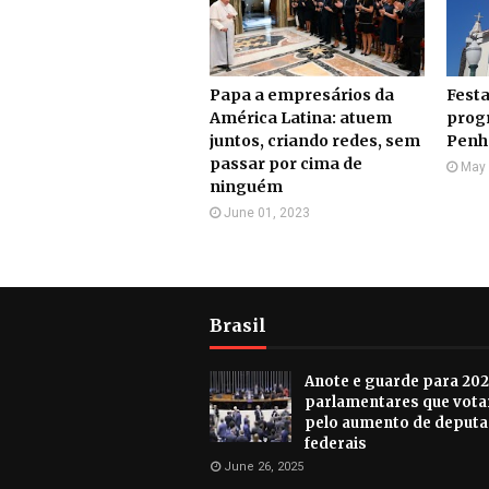
Papa a empresários da
Festa
América Latina: atuem
prog
juntos, criando redes, sem
Penh
passar por cima de
May 
ninguém
June 01, 2023
Brasil
Anote e guarde para 202
parlamentares que vot
pelo aumento de deput
federais
June 26, 2025