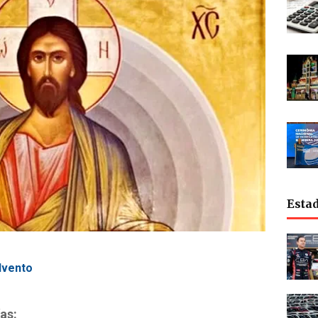
Esta
dvento
as: