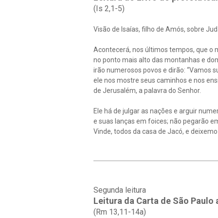
(Is 2,1-5)
Visão de Isaías, filho de Amós, sobre Ju
Acontecerá, nos últimos tempos, que o 
no ponto mais alto das montanhas e domi
irão numerosos povos e dirão: “Vamos su
ele nos mostre seus caminhos e nos ensi
de Jerusalém, a palavra do Senhor.
Ele há de julgar as nações e arguir nu
e suas lanças em foices; não pegarão e
Vinde, todos da casa de Jacó, e deixemo-
Segunda leitura
Leitura da Carta de São Paulo
(Rm 13,11-14a)