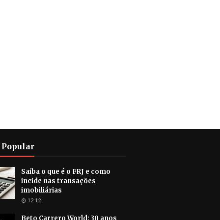
 Popular
Saiba o que é o FRJ e como
incide nas transações
imobiliárias
12:12
Beto Carrero World: 30 anos