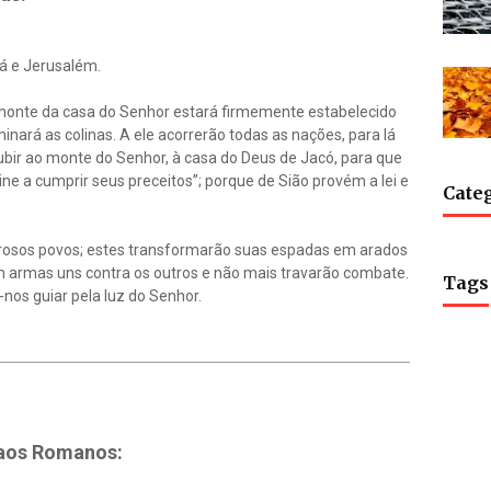
dá e Jerusalém.
monte da casa do Senhor estará firmemente estabelecido
nará as colinas. A ele acorrerão todas as nações, para lá
bir ao monte do Senhor, à casa do Deus de Jacó, para que
ne a cumprir seus preceitos”; porque de Sião provém a lei e
Cate
merosos povos; estes transformarão suas espadas em arados
m armas uns contra os outros e não mais travarão combate.
Tags
nos guiar pela luz do Senhor.
 aos Romanos: