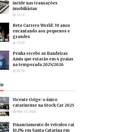
incide nas transações
imobiliárias
12:12
Beto Carrero World: 30 anos
encantando aos pequenos e
grandes
19:02
Penha recebe as Bandeiras
Azuis que estarão em 4 praias
na temporada 2025/2026
20:33
do
Vicente Orige: o único
catarinense na Stock Car 2025
May 15, 2025
Financiamento de veículos cai
10,1% em Santa Catarina em