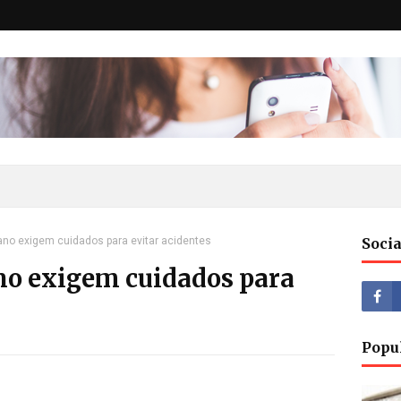
ano exigem cuidados para evitar acidentes
Socia
ano exigem cuidados para
Popu