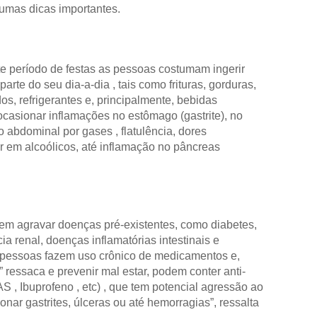
umas dicas importantes.
te período de festas as pessoas costumam ingerir
rte do seu dia-a-dia , tais como frituras, gorduras,
os, refrigerantes e, principalmente, bebidas
casionar inflamações no estômago (gastrite), no
ão abdominal por gases , flatulência, dores
r em alcoólicos, até inflamação no pâncreas
em agravar doenças pré-existentes, como diabetes,
ncia renal, doenças inflamatórias intestinais e
s pessoas fazem uso crônico de medicamentos e,
 ressaca e prevenir mal estar, podem conter anti-
S , Ibuprofeno , etc) , que tem potencial agressão ao
onar gastrites, úlceras ou até hemorragias”, ressalta