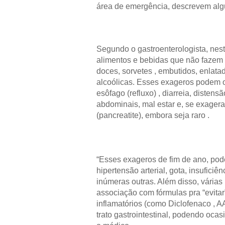
área de emergência, descrevem alg
Segundo o gastroenterologista, nes
alimentos e bebidas que não fazem pa
doces, sorvetes , embutidos, enlatad
alcoólicas. Esses exageros podem o
esôfago (refluxo) , diarreia, distens
abdominais, mal estar e, se exagera
(pancreatite), embora seja raro .
“Esses exageros de fim de ano, pod
hipertensão arterial, gota, insuficiê
inúmeras outras. Além disso, vária
associação com fórmulas pra “evitar”
inflamatórios (como Diclofenaco , AA
trato gastrointestinal, podendo ocasi