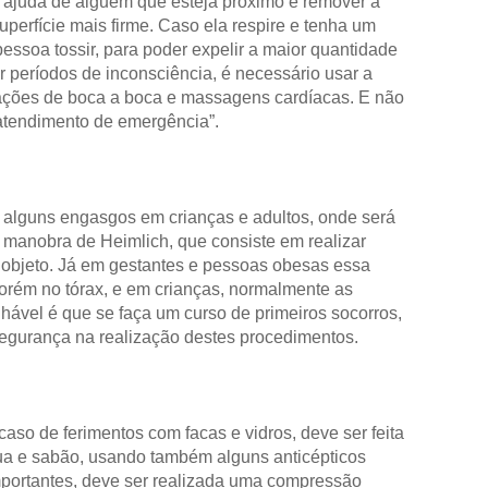
r ajuda de alguém que esteja próximo e remover a
perfície mais firme. Caso ela respire e tenha um
 pessoa tossir, para poder expelir a maior quantidade
r períodos de inconsciência, é necessário usar a
ções de boca a boca e massagens cardíacas. E não
atendimento de emergência”.
 alguns engasgos em crianças e adultos, onde será
 manobra de Heimlich, que consiste em realizar
 objeto. Já em gestantes e pessoas obesas essa
porém no tórax, e em crianças, normalmente as
hável é que se faça um curso de primeiros socorros,
segurança na realização destes procedimentos.
so de ferimentos com facas e vidros, deve ser feita
ua e sabão, usando também alguns anticépticos
mportantes, deve ser realizada uma compressão