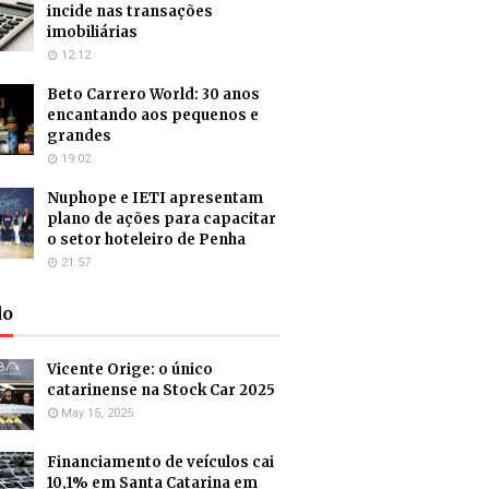
incide nas transações
imobiliárias
12:12
Beto Carrero World: 30 anos
encantando aos pequenos e
grandes
19:02
Nuphope e IETI apresentam
plano de ações para capacitar
o setor hoteleiro de Penha
21:57
do
Vicente Orige: o único
catarinense na Stock Car 2025
May 15, 2025
Financiamento de veículos cai
10,1% em Santa Catarina em